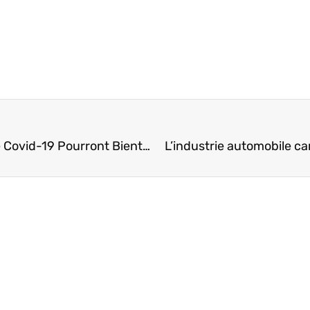
Les Voyageurs Entièrement Vaccinés Contre Le Covid-19 Pourront Bientôt Entrer Au Canada
L’industrie automobile ca